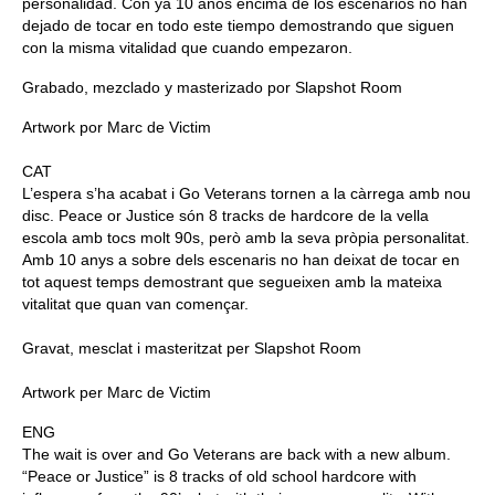
personalidad. Con ya 10 años encima de los escenarios no han
dejado de tocar en todo este tiempo demostrando que siguen
con la misma vitalidad que cuando empezaron.
Grabado, mezclado y masterizado por
Slapshot Room
Artwork por Marc de
Victim
CAT
L’espera s’ha acabat i Go Veterans tornen a la càrrega amb nou
disc. Peace or Justice són 8 tracks de hardcore de la vella
escola amb tocs molt 90s, però amb la seva pròpia personalitat.
Amb 10 anys a sobre dels escenaris no han deixat de tocar en
tot aquest temps demostrant que segueixen amb la mateixa
vitalitat que quan van començar.
Gravat, mesclat i masteritzat per
Slapshot Room
Artwork per Marc de
Victim
ENG
The wait is over and Go Veterans are back with a new album.
“Peace or Justice” is 8 tracks of old school hardcore with