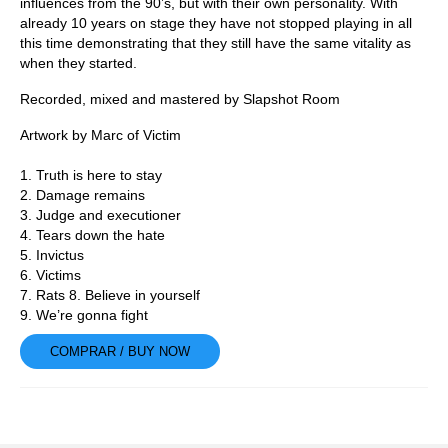
influences from the 90’s, but with their own personality. With
already 10 years on stage they have not stopped playing in all
this time demonstrating that they still have the same vitality as
when they started.
Recorded, mixed and mastered by
Slapshot Room
Artwork by Marc of
Victim
1. Truth is here to stay
2. Damage remains
3. Judge and executioner
4. Tears down the hate
5. Invictus
6. Victims
7. Rats 8. Believe in yourself
9. We’re gonna fight
COMPRAR / BUY NOW