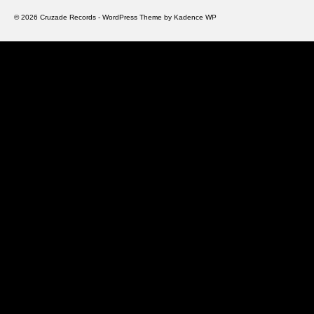
© 2026 Cruzade Records - WordPress Theme by
Kadence WP