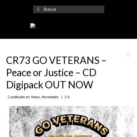
Buscar
por:
CR73 GO VETERANS –
Peace or Justice – CD
Digipack OUT NOW
publicado en:
News
,
Novedades
|
0