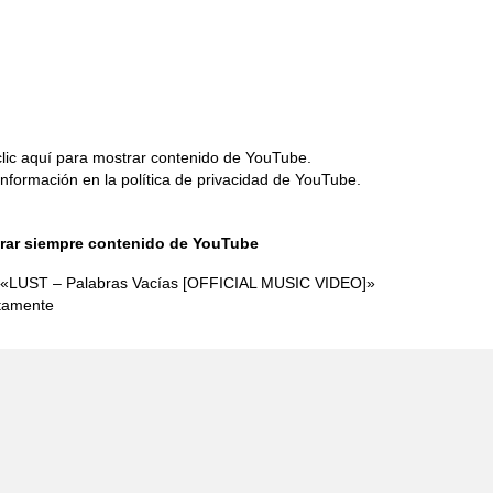
ar
lic aquí para mostrar contenido de YouTube.
ST
información en la
política de privacidad de YouTube
.
ras
rar siempre contenido de YouTube
s
ICIAL
r «LUST – Palabras Vacías [OFFICIAL MUSIC VIDEO]»
IC
ctamente
O]»
e
ube