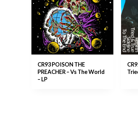
CR93 POISON THE
CR9
PREACHER – Vs The World
Trie
– LP