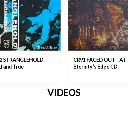
2 STRANGLEHOLD –
CR91 FACED OUT – At
d and True
Eternity’s Edge CD
VIDEOS