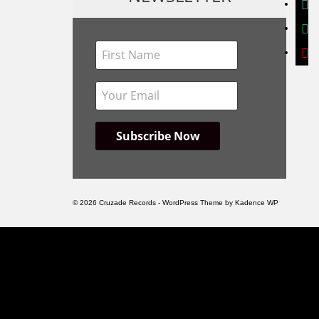
spoti
yout
© 2026 Cruzade Records - WordPress Theme by
Kadence WP