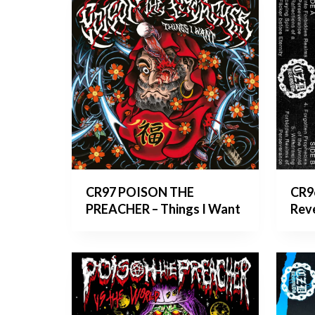
CR97 POISON THE
CR9
PREACHER – Things I Want
Rev