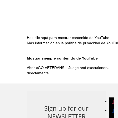
Mostrar
Haz clic aquí para mostrar contenido de YouTube.
«GO
Más información en la
política de privacidad de YouTu
VETERANS
–
Mostrar siempre contenido de YouTube
Judge
and
Abrir «GO VETERANS – Judge and executioner»
executioner»
directamente
desde
YouTube
inst
Sign up for our
face
NEWSLETTER
band