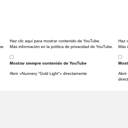
Mostrar
Mostr
Haz clic aquí para mostrar contenido de YouTube.
Haz c
«Nunnery
«LU
be
.
Más información en la
política de privacidad de YouTube
.
Más 
"Gold
–
Light"»
Palab
Mostrar siempre contenido de YouTube
Most
desde
Vacía
YouTube
[OFF
Abrir «Nunnery "Gold Light"» directamente
Abri
MUS
dire
VIDE
desd
YouT
agram
book
camp