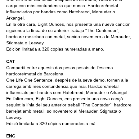
carga con más contundencia que nunca. Hardcore/metal
influenciados por bandas como Hatebreed, Merauder o
Arkangel.
En la otra cara, Eight Ounces, nos presenta una nueva canción
siguiendo la línea de su anterior trabajo “The Contender”,
hardcore mezclado con metal, sonido noventero a lo Merauder,
Stigmata o Leeway.
Edición limitada a 320 copias numeradas a mano.
CAT
Compartit entre aquests dos pesos pesats de l’escena
hardcore/metal de Barcelona.
One Life One Sentence, després de la seva demo, tornen a la
càrrega amb més contundència que mai. Hardcore/metal
influenciats per bandes com Hatebreed, Merauder o Arkangel.
En l’altra cara, Eight Ounces, ens presenta una nova cançó
seguint la línia del seu anterior treball “The Conteder”, hardcore
barrejat amb metall, so noventero al Merauder, Stigmata o
Leeway.
Edició limitada a 320 còpies numerades a mà.
ENG