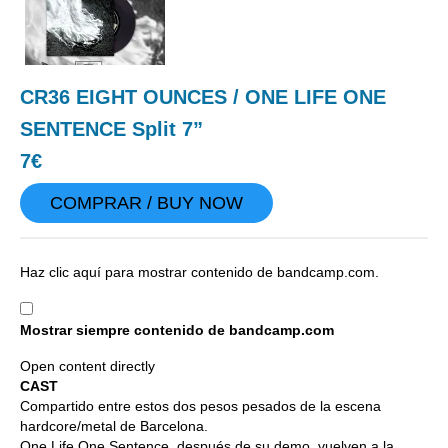
CR36 EIGHT OUNCES / ONE LIFE ONE
SENTENCE Split 7”
7€
COMPRAR / BUY NOW
Mostrar
Haz clic aquí para mostrar contenido de bandcamp.com.
contenido
de
Mostrar siempre contenido de bandcamp.com
bandcamp.com
Open content directly
CAST
Compartido entre estos dos pesos pesados de la escena
hardcore/metal de Barcelona.
One Life One Sentence, después de su demo, vuelven a la