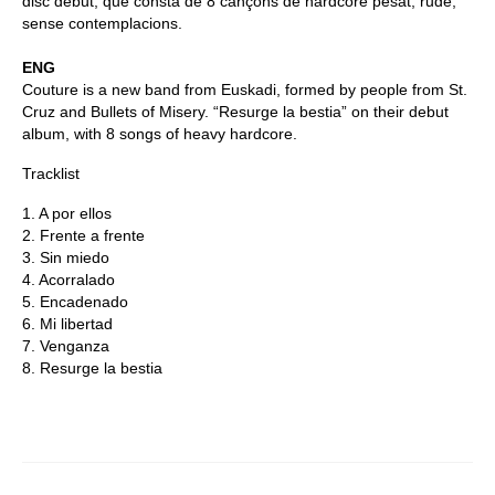
disc debut, que consta de 8 cançons de hardcore pesat, rude,
sense contemplacions.
ENG
Couture is a new band from Euskadi, formed by people from St.
Cruz and Bullets of Misery. “Resurge la bestia” on their debut
album, with 8 songs of heavy hardcore.
Tracklist
1. A por ellos
2. Frente a frente
3. Sin miedo
4. Acorralado
5. Encadenado
6. Mi libertad
7. Venganza
8. Resurge la bestia