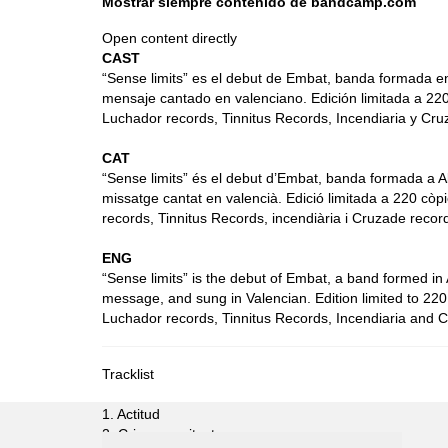
Mostrar siempre contenido de bandcamp.com
bandcamp.com
Open content directly
CAST
“Sense limits” es el debut de Embat, banda formada en
mensaje cantado en valenciano. Edición limitada a 220
Luchador records, Tinnitus Records, Incendiaria y Cru
CAT
“Sense limits” és el debut d’Embat, banda formada a A
missatge cantat en valencià. Edició limitada a 220 còp
records, Tinnitus Records, incendiària i Cruzade recor
ENG
“Sense limits” is the debut of Embat, a band formed in 
message, and sung in Valencian. Edition limited to 22
Luchador records, Tinnitus Records, Incendiaria and 
Tracklist
1. Actitud
2. Crim organitzat