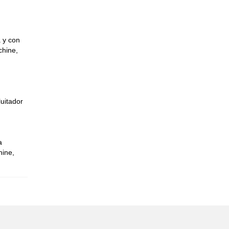
a y con
chine,
luitador
a
hine,