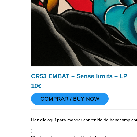
CR53 EMBAT – Sense limits – LP
10€
COMPRAR / BUY NOW
Mostrar
Haz clic aquí para mostrar contenido de bandcamp.co
contenido
de