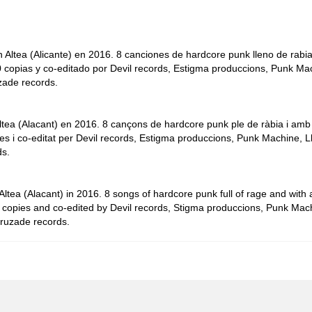
 Altea (Alicante) en 2016. 8 canciones de hardcore punk lleno de rabi
 copias y co-editado por Devil records, Estigma produccions, Punk Ma
zade records.
ltea (Alacant) en 2016. 8 cançons de hardcore punk ple de ràbia i amb
ies i co-editat per Devil records, Estigma produccions, Punk Machine, L
ds.
Altea (Alacant) in 2016. 8 songs of hardcore punk full of rage and with 
0 copies and co-edited by Devil records, Stigma produccions, Punk Mac
Cruzade records.