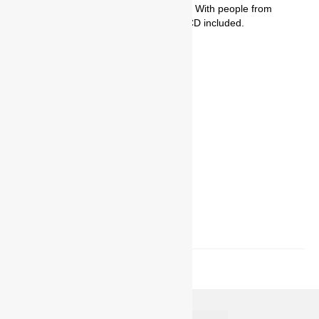
combining lyrics in Basque and English. With people from
Orreaga 778, Dictadura and Colapso. CD included.
Tracklist
1. Betrayed
2. Isitasuna suntsitu
3. Alde ilunean
4. W.C.
5. Gulag
6. Gorrotoa
7. Ez dut nahi
8. Negative
9. Take over me