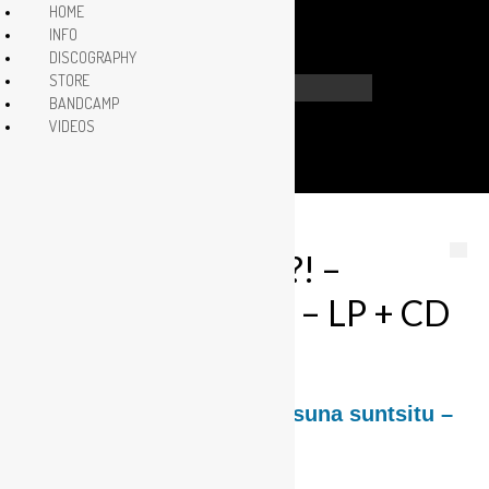
HOME
INFO
DISCOGRAPHY
STORE
Buscar
BANDCAMP
por:
VIDEOS
CR58 NORK ZER?! –
Isiltasuna suntsitu – LP + CD
publicado en:
Discography
|
0
CR58 NORK ZER?! – Isiltasuna suntsitu –
LP + CD
12€