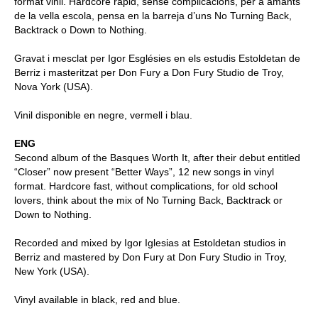
format vinil. Hardcore ràpid, sense complicacions, per a amants
de la vella escola, pensa en la barreja d’uns No Turning Back,
Backtrack o Down to Nothing.
Gravat i mesclat per Igor Esglésies en els estudis Estoldetan de
Berriz i masteritzat per Don Fury a Don Fury Studio de Troy,
Nova York (USA).
Vinil disponible en negre, vermell i blau.
ENG
Second album of the Basques Worth It, after their debut entitled
“Closer” now present “Better Ways”, 12 new songs in vinyl
format. Hardcore fast, without complications, for old school
lovers, think about the mix of No Turning Back, Backtrack or
Down to Nothing.
Recorded and mixed by Igor Iglesias at Estoldetan studios in
Berriz and mastered by Don Fury at Don Fury Studio in Troy,
New York (USA).
Vinyl available in black, red and blue.