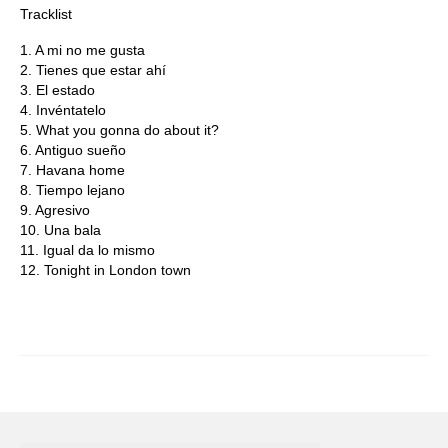
Tracklist
1. A mi no me gusta
2. Tienes que estar ahí
3. El estado
4. Invéntatelo
5. What you gonna do about it?
6. Antiguo sueño
7. Havana home
8. Tiempo lejano
9. Agresivo
10. Una bala
11. Igual da lo mismo
12. Tonight in London town