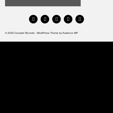
instagram
facebook
bandcamp
spotify
youtube
© 2026 Cruzade Records - WordPress Theme by
Kadence WP