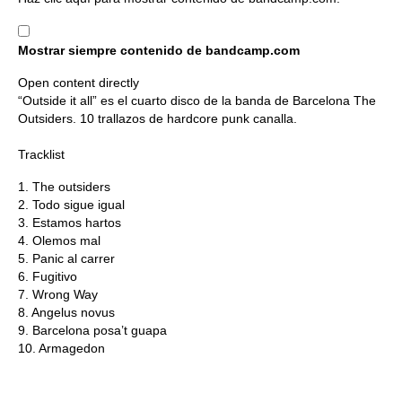
contenido
de
Mostrar siempre contenido de bandcamp.com
bandcamp.com
Open content directly
“Outside it all” es el cuarto disco de la banda de Barcelona The
Outsiders. 10 trallazos de hardcore punk canalla.
Tracklist
1. The outsiders
2. Todo sigue igual
3. Estamos hartos
4. Olemos mal
5. Panic al carrer
6. Fugitivo
7. Wrong Way
8. Angelus novus
9. Barcelona posa’t guapa
10. Armagedon