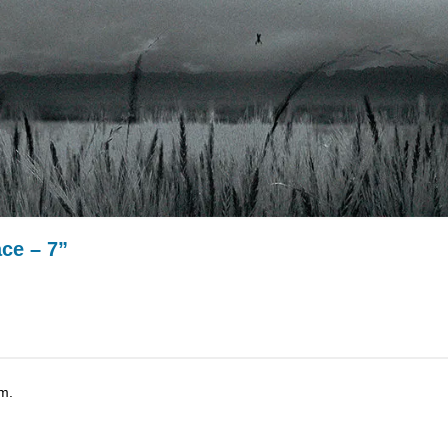
ce – 7”
m.