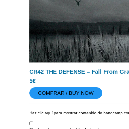
CR42 THE DEFENSE – Fall From Gra
5€
COMPRAR / BUY NOW
Mostrar
Haz clic aquí para mostrar contenido de bandcamp.co
contenido
de