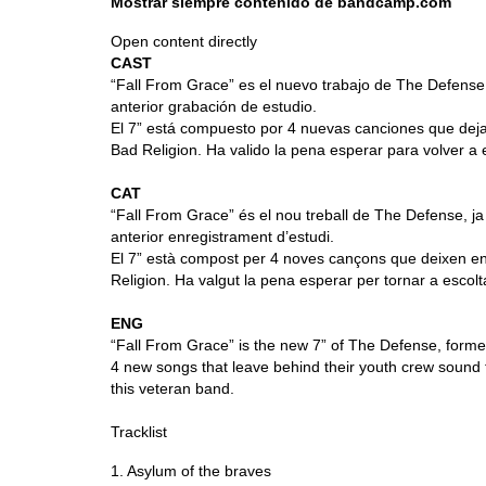
Mostrar siempre contenido de bandcamp.com
bandcamp.com
Open content directly
CAST
“Fall From Grace” es el nuevo trabajo de The Defens
anterior grabación de estudio.
El 7” está compuesto por 4 nuevas canciones que deja
Bad Religion. Ha valido la pena esperar para volver a
CAT
“Fall From Grace” és el nou treball de The Defense, j
anterior enregistrament d’estudi.
El 7” està compost per 4 noves cançons que deixen en
Religion. Ha valgut la pena esperar per tornar a escol
ENG
“Fall From Grace” is the new 7” of The Defense, formed
4 new songs that leave behind their youth crew sound t
this veteran band.
Tracklist
1. Asylum of the braves