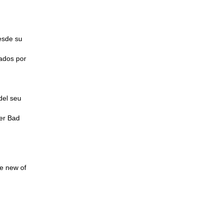
esde su
iados por
del seu
per Bad
he new of