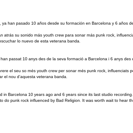
e, ya han pasado 10 años desde su formación en Barcelona y 6 años d
n atrás su sonido más youth crew para sonar más punk rock, influenc
 escuchar lo nuevo de esta veterana banda.
a han passat 10 anys des de la seva formació a Barcelona i 6 anys des 
rere el seu so més youth crew per sonar més punk rock, influenciats 
tar el nou d’aquesta veterana banda.
 in Barcelona 10 years ago and 6 years since its last studio recording.
o do punk rock influenced by Bad Religion. It was worth wait to hear t