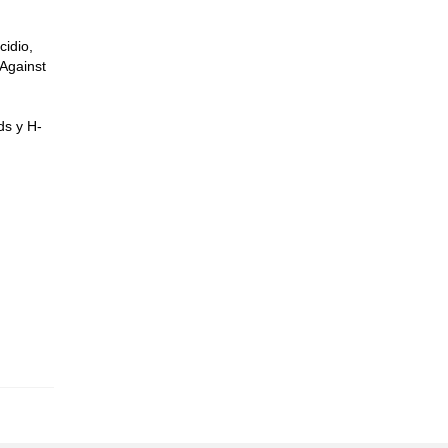
idio,
Against
ds y H-