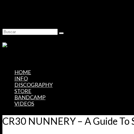
Skip to Main Content
Buscar
por:
HOME
INFO
DISCOGRAPHY
STORE
BANDCAMP
VIDEOS
CR30 NUNNERY – A Guide To Su