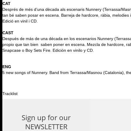
CAT
Després de més d’una dècada als escenaris Nunnery (Terrassa/Masno
tan bé saben posar en escena. Barreja de hardcore, ràbia, melodies 
Edició en vinil i CD.
CAST
Después de más de una década en los escenarios Nunnery (Terrassa
propio que tan bien saben poner en escena. Mezcla de hardcore, rab
Snapcase o Boy Sets Fire. Edición en vinilo y CD.
ENG
5 new songs of Nunnery. Band from Terrassa/Masnou (Catalonia), they 
Tracklist
1. Where The Winner Rests
2. Judgemenr Day
Sign up for our
NEWSLETTER
3. After Death