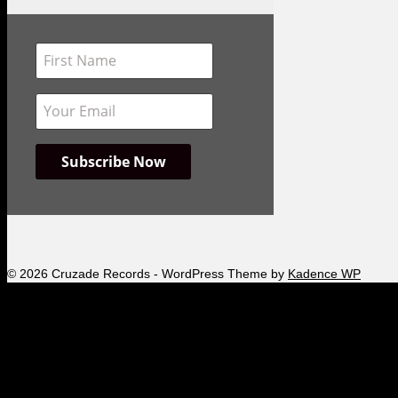
4. Feed The Fire
5. The World Is Not Yours
© 2026 Cruzade Records - WordPress Theme by
Kadence WP