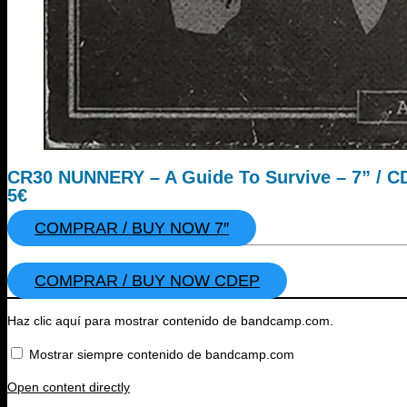
CR30 NUNNERY – A Guide To Survive – 7” / 
5€
COMPRAR / BUY NOW 7″
COMPRAR / BUY NOW CDEP
Mostrar
Haz clic aquí para mostrar contenido de bandcamp.com.
contenido
de
Mostrar siempre contenido de bandcamp.com
bandcamp.com
Open content directly