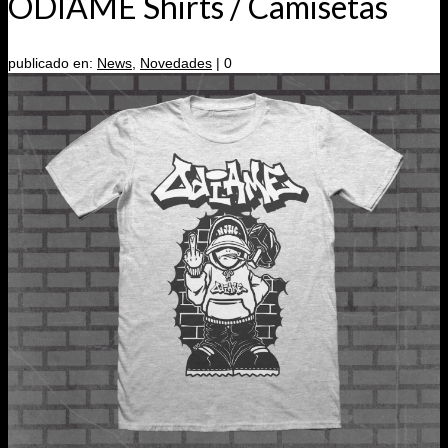
ÓDIAME Shirts / Camisetas
publicado en:
News
,
Novedades
|
0