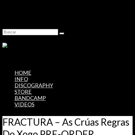
Skip to Main Content
Buscar
por:
HOME
INFO
DISCOGRAPHY
STORE
BANDCAMP
VIDEOS
FRACTURA – As Crúas Regras
Do Xogo PRE-ORDER