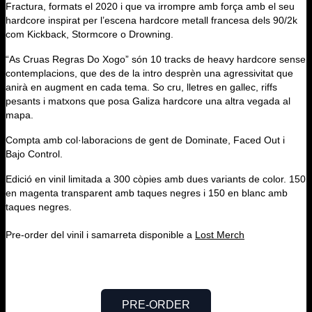
Fractura, formats el 2020 i que va irrompre amb força amb el seu
hardcore inspirat per l’escena hardcore metall francesa dels 90/2k
com Kickback, Stormcore o Drowning.
“As Cruas Regras Do Xogo” són 10 tracks de heavy hardcore sense
contemplacions, que des de la intro desprèn una agressivitat que
anirà en augment en cada tema. So cru, lletres en gallec, riffs
pesants i matxons que posa Galiza hardcore una altra vegada al
mapa.
Compta amb col·laboracions de gent de Dominate, Faced Out i
Bajo Control.
Edició en vinil limitada a 300 còpies amb dues variants de color. 150
en magenta transparent amb taques negres i 150 en blanc amb
taques negres.
Pre-order del vinil i samarreta disponible a
Lost Merch
PRE-ORDER