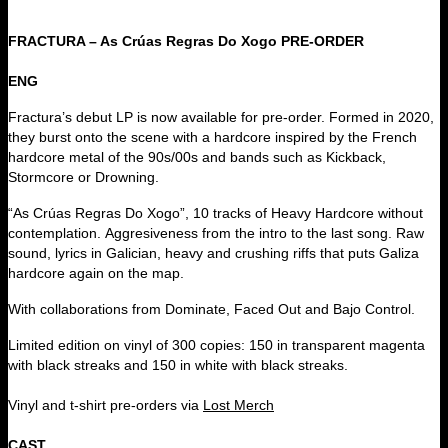
FRACTURA – As Crúas Regras Do Xogo PRE-ORDER
ENG
Fractura’s debut LP is now available for pre-order. Formed in 2020,
they burst onto the scene with a hardcore inspired by the French
hardcore metal of the 90s/00s and bands such as Kickback,
Stormcore or Drowning.
“As Crúas Regras Do Xogo”, 10 tracks of Heavy Hardcore without
contemplation. Aggresiveness from the intro to the last song. Raw
sound, lyrics in Galician, heavy and crushing riffs that puts Galiza
hardcore again on the map.
With collaborations from Dominate, Faced Out and Bajo Control.
Limited edition on vinyl of 300 copies: 150 in transparent magenta
with black streaks and 150 in white with black streaks.
Vinyl and t-shirt pre-orders via
Lost Merch
CAST