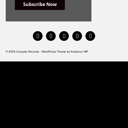
instagram
facebook
bandcamp
spotify
youtube
© 2026 Cruzade Records - WordPress Theme by
Kadence WP