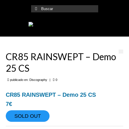
Buscar
por:
CR85 RAINSWEPT – Demo
25 CS
publicado en:
Discography
|
0
CR85 RAINSWEPT – Demo 25 CS
7€
SOLD OUT