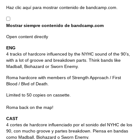
Mostrar
Haz clic aquí para mostrar contenido de bandcamp.com.
contenido
de
Mostrar siempre contenido de bandcamp.com
bandcamp.com
Open content directly
ENG
4 tracks of hardcore influenced by the NYHC sound of the 90’s,
with a lot of groove and breakdown parts. Think bands like
Madball, Biohazard or Sworn Enemy.
Roma hardcore with members of Strength Approach / First
Blood / Blvd of Death.
Limited to 50 copies on cassette.
Roma back on the map!
CAST
4 cortes de hardcore influenciado por el sonido del NYHC de los
90, con mucho groove y partes breakdown. Piensa en bandas
como Madball, Biohazard o Sworn Enemy.