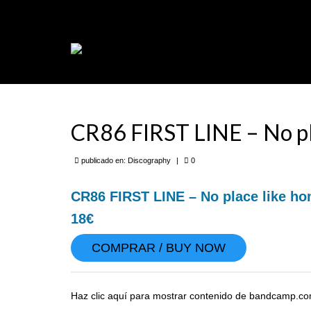
CR86 FIRST LINE – No pl
publicado en:
Discography
|
0
CR86 FIRST LINE – No place like h
18€
COMPRAR / BUY NOW
Mostrar
Haz clic aquí para mostrar contenido de bandcamp.co
contenido