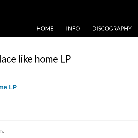
HOME
INFO
DISCOGRAPHY
ace like home LP
ome LP
m.