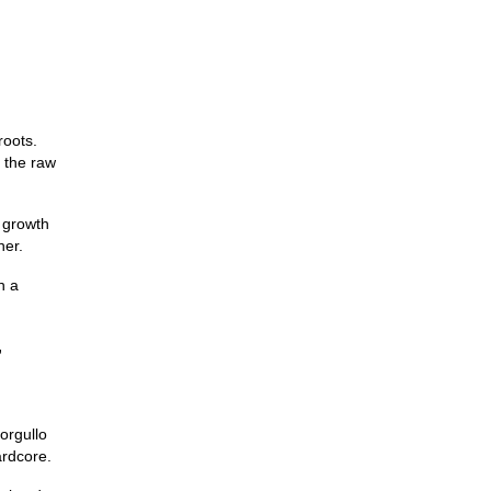
roots.
h the raw
d growth
her.
h a
,
orgullo
ardcore.