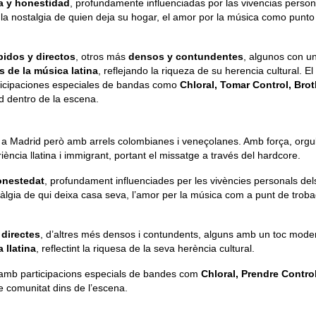
a y honestidad
, profundamente influenciadas por las vivencias perso
a, la nostalgia de quien deja su hogar, el amor por la música como punto
pidos y directos
, otros más
densos y contundentes
, algunos con u
s de la música latina
, reflejando la riqueza de su herencia cultural. E
rticipaciones especiales de bandas como
Chloral, Tomar Control, Broth
d dentro de la escena.
a Madrid però amb arrels colombianes i veneçolanes. Amb força, orgul
riència llatina i immigrant, portant el missatge a través del hardcore.
onestedat
, profundament influenciades per les vivències personals del
ostàlgia de qui deixa casa seva, l’amor per la música com a punt de troba
 directes
, d’altres més densos i contundents, alguns amb un toc moder
 llatina
, reflectint la riquesa de la seva herència cultural.
, amb participacions especials de bandes com
Chloral, Prendre Control
de comunitat dins de l’escena.