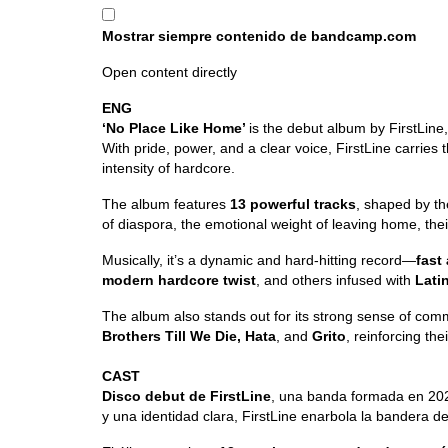
de
Mostrar siempre contenido de bandcamp.com
bandcamp.com
Open content directly
ENG
‘No Place Like Home’
is the debut album by FirstLin
With pride, power, and a clear voice, FirstLine carries
intensity of hardcore.
The album features
13 powerful tracks
, shaped by th
of diaspora, the emotional weight of leaving home, thei
Musically, it’s a dynamic and hard-hitting record—
fast
modern hardcore twist
, and others infused with
Lati
The album also stands out for its strong sense of comm
Brothers Till We Die, Hata
, and
Grito
, reinforcing th
CAST
Disco debut de FirstLine
, una banda formada en 202
y una identidad clara, FirstLine enarbola la bandera de