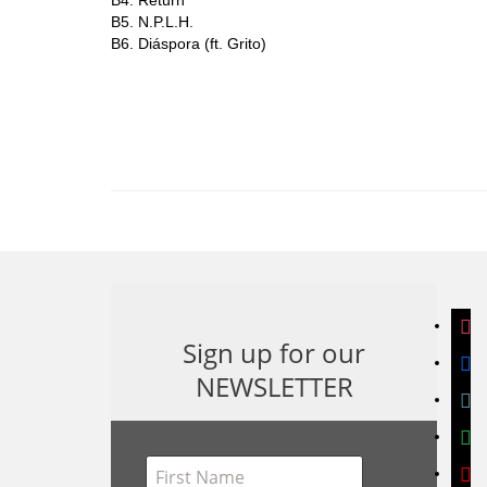
B4. Return
B5. N.P.L.H.
B6. Diáspora (ft. Grito)
inst
Sign up for our
face
NEWSLETTER
band
spoti
yout