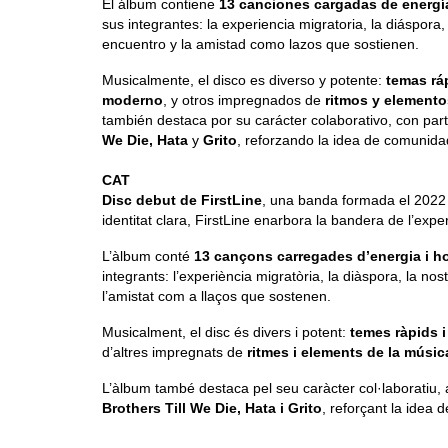
El álbum contiene
13 canciones cargadas de energí
sus integrantes: la experiencia migratoria, la diáspor
encuentro y la amistad como lazos que sostienen.
Musicalmente, el disco es diverso y potente:
temas rá
moderno
, y otros impregnados de
ritmos y elemento
también destaca por su carácter colaborativo, con pa
We Die, Hata
y
Grito
, reforzando la idea de comunida
CAT
Disc debut de FirstLine
, una banda formada el 2022 
identitat clara, FirstLine enarbora la bandera de l’expe
L’àlbum conté
13 cançons carregades d’energia i h
integrants: l’experiència migratòria, la diàspora, la n
l’amistat com a llaços que sostenen.
Musicalment, el disc és divers i potent:
temes ràpids i
d’altres impregnats de
ritmes i elements de la música
L’àlbum també destaca pel seu caràcter col·laboratiu
Brothers Till We Die, Hata i Grito
, reforçant la idea 