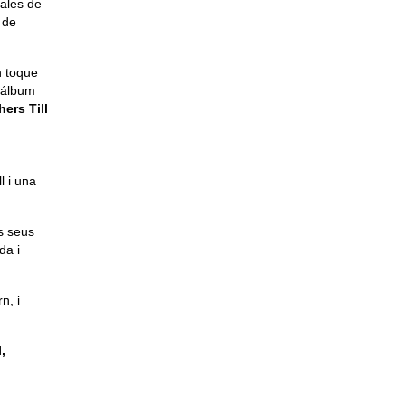
nales de
 de
n toque
l álbum
ers Till
l i una
s seus
da i
n, i
,