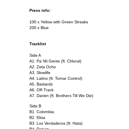
Press info:
100 x Yellow with Green Streaks
200 x Blue
Tracklist
Side A
A1. Pa’ Mi Gente (ft. Chloral)
A2. Zeta Ocho
A3. Slowlife
A4. Latino (ft. Tomar Control)
A5. Bastards
A6. Off-Track
A7. Darien (ft. Brothers Till We Die)
Side B
B1. Colombia
B2. Elisa
B3. Los Verdaderos (ft. Hata)